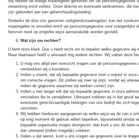
Wij hebben de nodige maatregelen genomen om uw persoonsgegevens te 
verwerking en/of verlies. Onze directie en eventuele werknemers, die t
zijn gebonden aan een geheimhoudingsbeding.
Ondanks de door ons genomen veiligheidsmaatregelen, kan het voorkome
maatregelen te omzeilen en/of uw persoonsgegevens voor oneigenlijke d
hiervoor nooit op enigerlei wijze aansprakelijk worden gesteld.
Wat zijn uw rechten?
U bent onze klant. Dus u heeft recht om te bepalen welke gegevens wij 
Maar daarnaast heeft u uiteraard nog andere rechten. Wij vatten deze h
U mag ons altijd een overzicht vragen van de persoonsgegevens di
verstrekken wij u kosteloos.
Indien u meent, dat wij bepaalde gegevens over u onjuist in onze 
om correctie vragen. Dit stellen wij zeer op prijs, omdat wij uiter
indien de gegevens waarmee wij werken correct zijn.
Indien u niet langer wilt dat wij bepaalde gegevens in onze admini
verzoeken die te verwijderen. Uiteraard voldoen wij in dat geval
eventuele gerechtvaardigde belangen van ons bedrijf die zich teg
verzetten.
Wij hebben hierboven aangegeven op welke wijze wij de van u o
op enig moment dit gebruik willen beperken, bijvoorbeeld omdat w
bepaalde organisatie mogen doorgeven, dan kunt u ons dit laten w
dan uiteraard (indien mogelijk) voldoen.
Indien u dat wenst, kunt u ons vragen uw gegevens over te drage