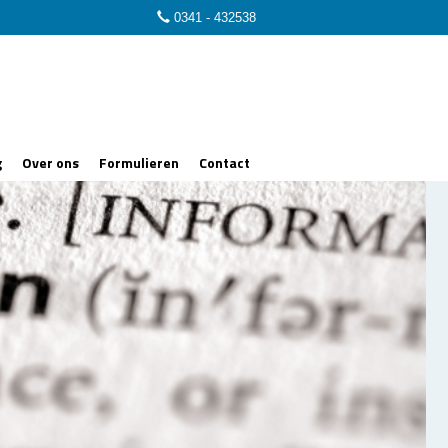
0341 - 432538
g
Over ons
Formulieren
Contact