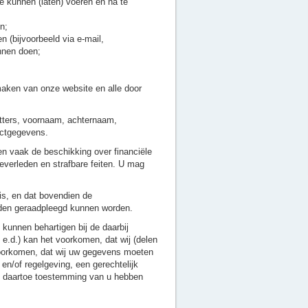
e kunnen (laten) voeren en na te
n;
n (bijvoorbeeld via e-mail,
nnen doen;
maken van onze website en alle door
tters, voornaam, achternaam,
actgegevens.
en vaak de beschikking over financiële
verleden en strafbare feiten. U mag
 is, en dat bovendien de
rden geraadpleegd kunnen worden.
kunnen behartigen bij de daarbij
.d.) kan het voorkomen, dat wij (delen
oorkomen, dat wij uw gegevens moeten
en/of regelgeving, een gerechtelijk
wel daartoe toestemming van u hebben