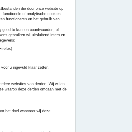
stbestanden die door onze website op
. functionele of analytische cookies.
en functioneren en het gebruik van
g goed te kunnen beantwoorden, of
ns gebruiken wij uitsluitend intern en
gegevens:
Firefox)
voor u ingevuld klaar zetten.
rdere websites van derden. Wij willen
 wijze waarop deze derden omgaan met de
or het doel waarvoor wij deze