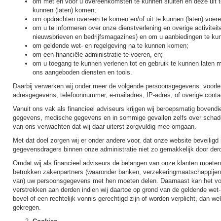
om met en voor u overeenkomsten te kunnen sluiten en deze uit t
kunnen (laten) komen;
om opdrachten overeen te komen en/of uit te kunnen (laten) voere
om u te informeren over onze dienstverlening en overige activiteite
nieuwsbrieven en bedrijfsmagazines) en om u aanbiedingen te ku
om geldende wet- en regelgeving na te kunnen komen;
om een financiële administratie te voeren, en;
om u toegang te kunnen verlenen tot en gebruik te kunnen laten 
ons aangeboden diensten en tools.
Daarbij verwerken wij onder meer de volgende persoonsgegevens: voorle
adresgegevens, telefoonnummer, e-mailadres, IP-adres, of overige cont
Vanuit ons vak als financieel adviseurs krijgen wij beroepsmatig bovendi
gegevens, medische gegevens en in sommige gevallen zelfs over schade
van ons verwachten dat wij daar uiterst zorgvuldig mee omgaan.
Met dat doel zorgen wij er onder andere voor, dat onze website beveiligd
gegevensdragers binnen onze administratie niet zo gemakkelijk door de
Omdat wij als financieel adviseurs de belangen van onze klanten moeten 
betrokken zakenpartners (waaronder banken, verzekeringmaatschappijen e
van) uw persoonsgegevens met hen moeten delen. Daarnaast kan het v
verstrekken aan derden indien wij daartoe op grond van de geldende wet- 
bevel of een rechtelijk vonnis gerechtigd zijn of worden verplicht, dan 
gekregen.