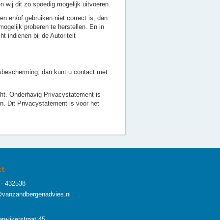
 wij dit zo spoedig mogelijk uitvoeren.
 en/of gebruiken niet correct is, dan
ogelijk proberen te herstellen. En in
t indienen bij de Autoriteit
nsbescherming, dan kunt u contact met
cht. Onderhavig Privacystatement is
. Dit Privacystatement is voor het
ct
- 432538
@vanzandbergenadvies.nl
rwijkerstraat 45